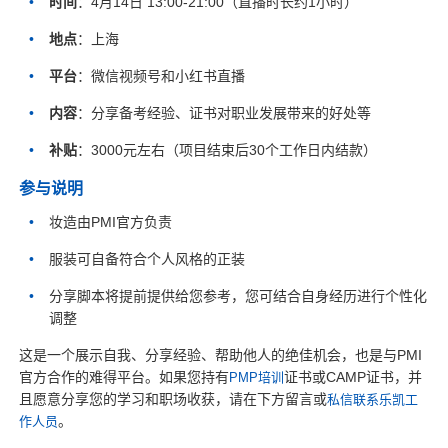
时间
：4月14日 13:00-21:00（直播时长约1小时）
地点
：上海
平台
：微信视频号和小红书直播
内容
：分享备考经验、证书对职业发展带来的好处等
补贴
：3000元左右（项目结束后30个工作日内结款）
参与说明
妆造由PMI官方负责
服装可自备符合个人风格的正装
分享脚本将提前提供给您参考，您可结合自身经历进行个性化
调整
这是一个展示自我、分享经验、帮助他人的绝佳机会，也是与PMI
官方合作的难得平台。如果您持有
证书或CAMP证书，并
PMP培训
且愿意分享您的学习和职场收获，请在下方留言或
私信联系乐凯工
。
作人员