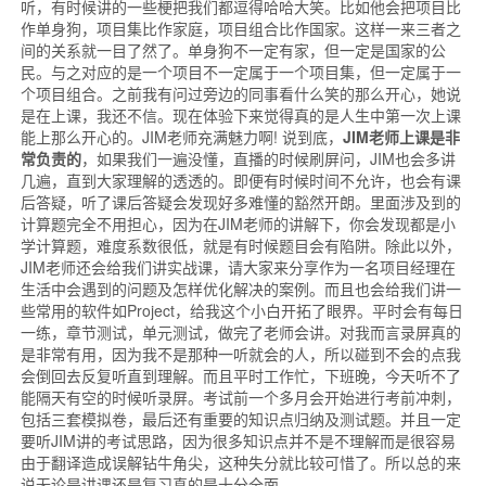
听，有时候讲的一些梗把我们都逗得哈哈大笑。比如他会把项目比
作单身狗，项目集比作家庭，项目组合比作国家。这样一来三者之
间的关系就一目了然了。单身狗不一定有家，但一定是国家的公
民。与之对应的是一个项目不一定属于一个项目集，但一定属于一
个项目组合。之前我有问过旁边的同事看什么笑的那么开心，她说
是在上课，我还不信。现在体验下来觉得真的是人生中第一次上课
能上那么开心的。JIM老师充满魅力啊! 说到底，
JIM老师上课是非
常负责的
，如果我们一遍没懂，直播的时候刷屏问，JIM也会多讲
几遍，直到大家理解的透透的。即便有时候时间不允许，也会有课
后答疑，听了课后答疑会发现好多难懂的豁然开朗。里面涉及到的
计算题完全不用担心，因为在JIM老师的讲解下，你会发现都是小
学计算题，难度系数很低，就是有时候题目会有陷阱。除此以外，
JIM老师还会给我们讲实战课，请大家来分享作为一名项目经理在
生活中会遇到的问题及怎样优化解决的案例。而且也会给我们讲一
些常用的软件如Project，给我这个小白开拓了眼界。平时会有每日
一练，章节测试，单元测试，做完了老师会讲。对我而言录屏真的
是非常有用，因为我不是那种一听就会的人，所以碰到不会的点我
会倒回去反复听直到理解。而且平时工作忙，下班晚，今天听不了
能隔天有空的时候听录屏。考试前一个多月会开始进行考前冲刺，
包括三套模拟卷，最后还有重要的知识点归纳及测试题。并且一定
要听JIM讲的考试思路，因为很多知识点并不是不理解而是很容易
由于翻译造成误解钻牛角尖，这种失分就比较可惜了。所以总的来
说无论是讲课还是复习真的是十分全面。