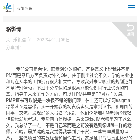
M
骆影倩
乐凯咨询
2022年01月05日
分享到：
我们公司是台企，职责划分的很细，严格意义上说我并不是
PM而是品质方面负责对外的QM。由于刚出社会不久，学的专业也
和现在从事的工作没有很大相关性，导致我对未来职业的规划还并
不是特别清晰，不过十分幸运的是很高兴能认识同行业优秀的前
辈，指导了未来工作的方向，可以往PM甚至是TPM方向发展。
PMP证书可以说是一块很不错的敲门砖
，往上还可以学习6sigma
绿带甚至是黑带。从一开始我的初衷确实只是拿到证书。和周围的
同事一交流，发现好多人报名了乐凯，他们说听着JIM老师的课轻
轻松松就能考过，我瞬间自信爆棚。后来跟着JIM老师学习了这么
久，我总结了一点，
不是自己笨而是之前没有遇到像JIM一样的老
师
，哈哈。最关键的是我觉得我学到了干货，一些管理质量的理
念，一些做项目的实战经验和操作工具，这是证书背后真正体现的