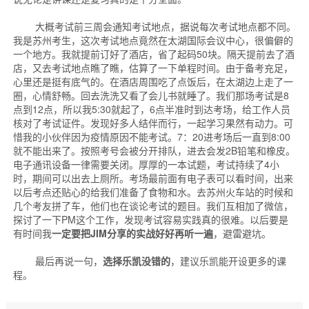
大概考试前三周会通知考试地点，据说每次考试地点都不同。
我是苏州考生，这次考试地点竟然在太湖国际会议中心，很偏僻的
一个地方。我就提前订好了酒店，省了起码50块。隔天提前去了酒
店，又去考试地点瞧了瞧，估算了一下单程时间。由于备考充足，
心里还是挺有底气的。在酒店周围吃了点饭后，在太湖边上走了一
圈，心情舒畅。回去洗洗又看了会儿书就睡了。我们那场考试是8
点到12点，所以我5:30就起了，6点半准时到达考场，给工作人员
核对了考试证件。发现好多人结伴而行，一起学习果然有动力。可
惜我的小伙伴因为疫情原因不能考试。7：20进考场后一直到8:00
就不能出来了。按照考号会被分开排队，进去会发2B铅笔和橡皮。
电子通讯设备一律需要关闭。厚厚的一本试题，考试持续了4小
时，期间可以出去上厕所。考场最前面有电子表可以看时间，出来
以后考点还贴心的给我们准备了食物和水。去苏州火车站的时候和
几个考友拼了车，他们也在谈论考试的题目。我们互相加了微信，
探讨了一下PM这个工作，发现考试容易实践真的很难。以后要是
有时间我
一定要把JIM分享的实战好好再听一遍
，避雷避坑。
最后再说一句，
选择乐凯没错的
，建议乐凯能开设更多的课
程。