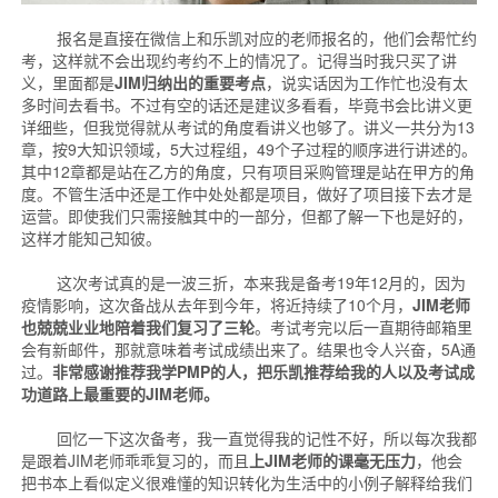
报名是直接在微信上和乐凯对应的老师报名的，他们会帮忙约
考，这样就不会出现约考约不上的情况了。记得当时我只买了讲
义，里面都是
JIM归纳出的重要考点
，说实话因为工作忙也没有太
多时间去看书。不过有空的话还是建议多看看，毕竟书会比讲义更
详细些，但我觉得就从考试的角度看讲义也够了。讲义一共分为13
章，按9大知识领域，5大过程组，49个子过程的顺序进行讲述的。
其中12章都是站在乙方的角度，只有项目采购管理是站在甲方的角
度。不管生活中还是工作中处处都是项目，做好了项目接下去才是
运营。即使我们只需接触其中的一部分，但都了解一下也是好的，
这样才能知己知彼。
这次考试真的是一波三折，本来我是备考19年12月的，因为
疫情影响，这次备战从去年到今年，将近持续了10个月，
JIM老师
也兢兢业业地陪着我们复习了三轮
。考试考完以后一直期待邮箱里
会有新邮件，那就意味着考试成绩出来了。结果也令人兴奋，5A通
过。
非常感谢推荐我学PMP的人，把乐凯推荐给我的人以及考试成
功道路上最重要的JIM老师。
回忆一下这次备考，我一直觉得我的记性不好，所以每次我都
是跟着JIM老师乖乖复习的，而且
上JIM老师的课毫无压力
，他会
把书本上看似定义很难懂的知识转化为生活中的小例子解释给我们